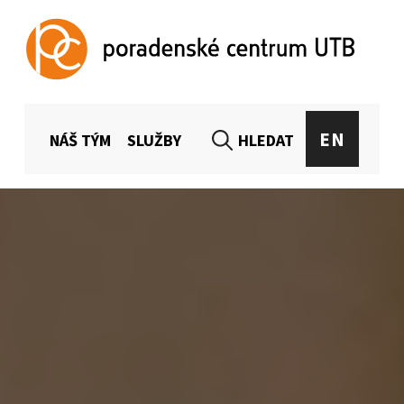
Poradenské centrum UTB
CELOUNIVERZITNÍ PORADENSTVÍ PRO STUDENTY A ZAMĚSTNANCE UTB
MENU HLAVIČKA
EN
NÁŠ TÝM
SLUŽBY
HLEDAT