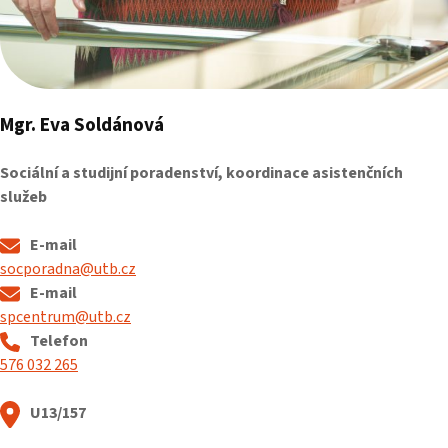
Mgr. Eva Soldánová
Sociální a studijní poradenství, koordinace asistenčních
služeb
E-mail
socporadna@utb.cz
E-mail
spcentrum@utb.cz
Telefon
576 032 265
U13/157