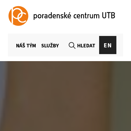
Poradenské centrum UTB
CELOUNIVERZITNÍ PORADENSTVÍ PRO STUDENTY A ZAMĚSTNANCE UTB
MENU HLAVIČKA
EN
NÁŠ TÝM
SLUŽBY
HLEDAT