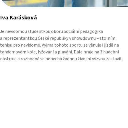
Iva Karásková
Je nevidomou studentkou oboru Sociální pedagogika
a reprezentantkou České republiky v showdownu – stolním
tenisu pro nevidomé. Vyjma tohoto sportu se věnuje i jízdě na
tandemovém kole, lyžování a plavání. Dále hraje na 3 hudební
nástroje a rozhodně se nenechá žádnou životní výzvou zastavit.
Způsob, jakým žije, může být inspirací nám všem.
ZOBRAZIT ROZHOVOR
Vrátit se na hlavní navigaci
JSME TADY PRO TEBE!