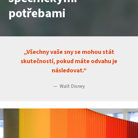
potřebami
Všechny vaše sny se mohou stát
skutečností, pokud máte odvahu je
následovat.
Walt Disney