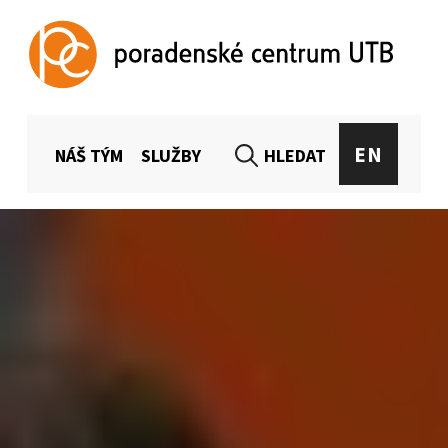
Poradenské centrum UTB
CELOUNIVERZITNÍ PORADENSTVÍ PRO STUDENTY A ZAMĚSTNANCE UTB
MENU HLAVIČKA
EN
NÁŠ TÝM
SLUŽBY
HLEDAT